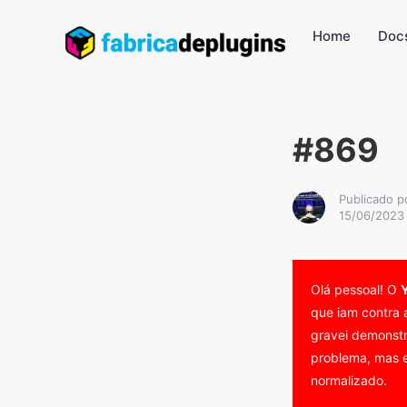
Home
Doc
#869
Publicado p
15/06/2023
Olá pessoal! O
que iam contra 
gravei demonstr
problema, mas e
normalizado.