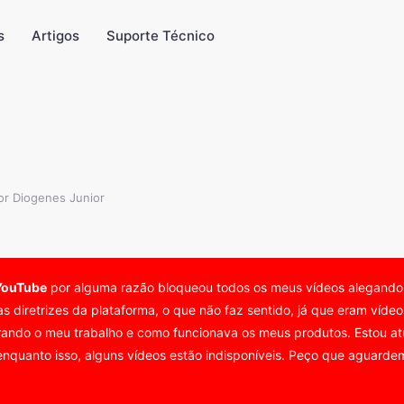
s
Artigos
Suporte Técnico
or Diogenes Junior
YouTube
por alguma razão bloqueou todos os meus vídeos alegand
as diretrizes da plataforma, o que não faz sentido, já que eram víd
ando o meu trabalho e como funcionava os meus produtos. Estou atu
nquanto isso, alguns vídeos estão indisponíveis. Peço que aguardem