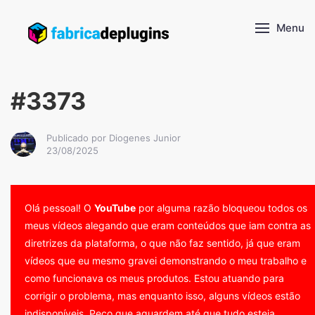
Menu
#3373
Publicado por Diogenes Junior
23/08/2025
Olá pessoal! O
YouTube
por alguma razão bloqueou todos os
meus vídeos alegando que eram conteúdos que iam contra as
diretrizes da plataforma, o que não faz sentido, já que eram
vídeos que eu mesmo gravei demonstrando o meu trabalho e
como funcionava os meus produtos. Estou atuando para
corrigir o problema, mas enquanto isso, alguns vídeos estão
indisponíveis. Peço que aguardem até que tudo esteja