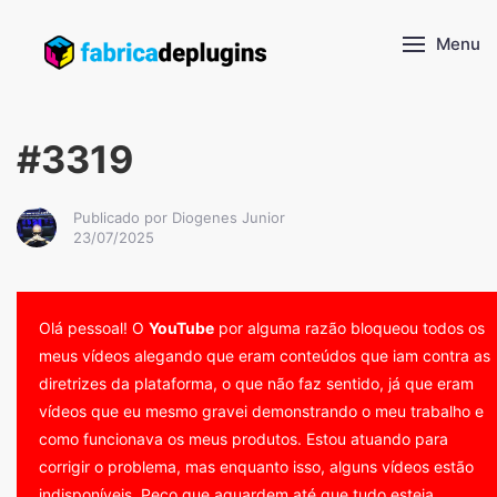
Menu
#3319
Publicado por Diogenes Junior
23/07/2025
Olá pessoal! O
YouTube
por alguma razão bloqueou todos os
meus vídeos alegando que eram conteúdos que iam contra as
diretrizes da plataforma, o que não faz sentido, já que eram
vídeos que eu mesmo gravei demonstrando o meu trabalho e
como funcionava os meus produtos. Estou atuando para
corrigir o problema, mas enquanto isso, alguns vídeos estão
indisponíveis. Peço que aguardem até que tudo esteja