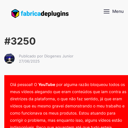
Menu
#3250
Publicado por Diogenes Junior
27/06/2025
Olá pessoal! O
YouTube
por alguma razão bloqueou todos os
meus vídeos alegando que eram conteúdos que iam contra as
diretrizes da plataforma, o que não faz sentido, já que eram
vídeos que eu mesmo gravei demonstrando o meu trabalho e
como funcionava os meus produtos. Estou atuando para
corrigir o problema, mas enquanto isso, alguns vídeos estão
indisponíveis. Peço que aguardem até que tudo esteja