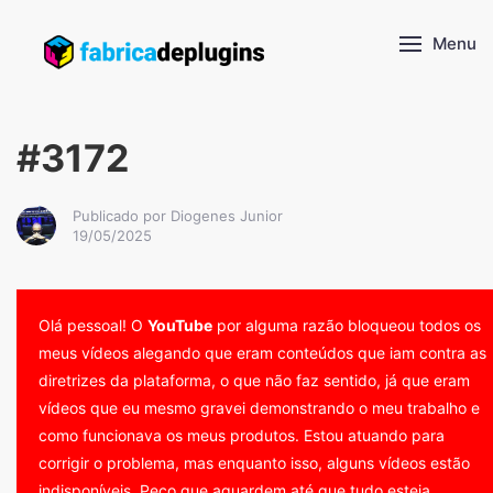
Menu
#3172
Publicado por Diogenes Junior
19/05/2025
Olá pessoal! O
YouTube
por alguma razão bloqueou todos os
meus vídeos alegando que eram conteúdos que iam contra as
diretrizes da plataforma, o que não faz sentido, já que eram
vídeos que eu mesmo gravei demonstrando o meu trabalho e
como funcionava os meus produtos. Estou atuando para
corrigir o problema, mas enquanto isso, alguns vídeos estão
indisponíveis. Peço que aguardem até que tudo esteja