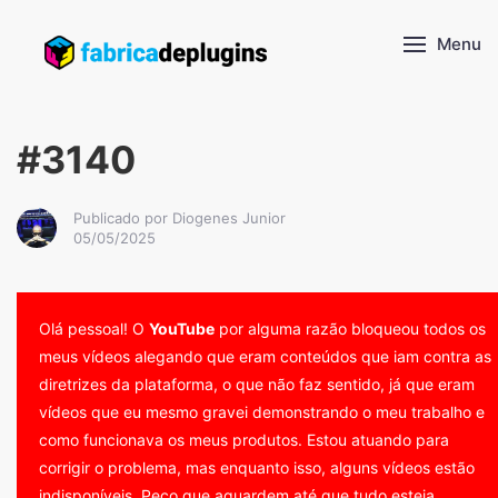
Menu
#3140
Publicado por Diogenes Junior
05/05/2025
Olá pessoal! O
YouTube
por alguma razão bloqueou todos os
meus vídeos alegando que eram conteúdos que iam contra as
diretrizes da plataforma, o que não faz sentido, já que eram
vídeos que eu mesmo gravei demonstrando o meu trabalho e
como funcionava os meus produtos. Estou atuando para
corrigir o problema, mas enquanto isso, alguns vídeos estão
indisponíveis. Peço que aguardem até que tudo esteja