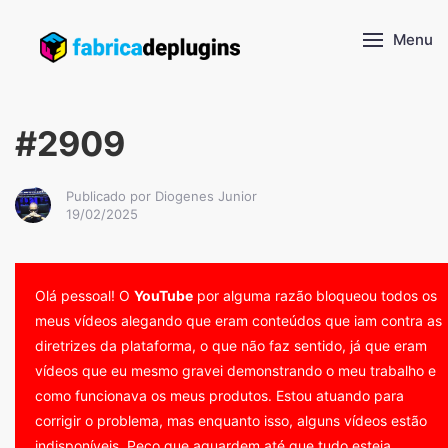
Menu
#2909
Publicado por Diogenes Junior
19/02/2025
Olá pessoal! O
YouTube
por alguma razão bloqueou todos os
meus vídeos alegando que eram conteúdos que iam contra as
diretrizes da plataforma, o que não faz sentido, já que eram
vídeos que eu mesmo gravei demonstrando o meu trabalho e
como funcionava os meus produtos. Estou atuando para
corrigir o problema, mas enquanto isso, alguns vídeos estão
indisponíveis. Peço que aguardem até que tudo esteja