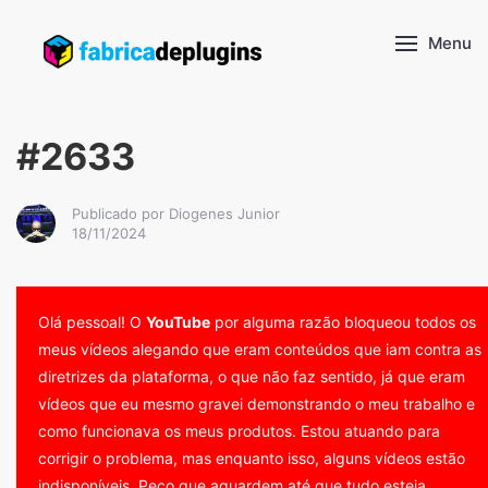
Menu
#2633
Publicado por Diogenes Junior
18/11/2024
Olá pessoal! O
YouTube
por alguma razão bloqueou todos os
meus vídeos alegando que eram conteúdos que iam contra as
diretrizes da plataforma, o que não faz sentido, já que eram
vídeos que eu mesmo gravei demonstrando o meu trabalho e
como funcionava os meus produtos. Estou atuando para
corrigir o problema, mas enquanto isso, alguns vídeos estão
indisponíveis. Peço que aguardem até que tudo esteja