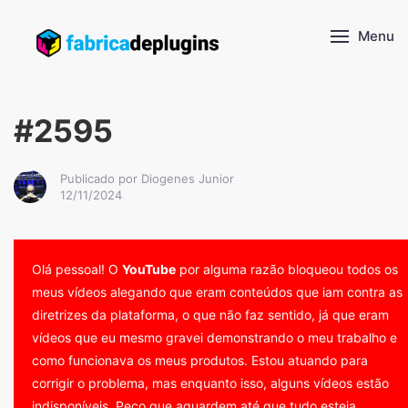
Menu
#2595
Publicado por Diogenes Junior
12/11/2024
Olá pessoal! O
YouTube
por alguma razão bloqueou todos os
meus vídeos alegando que eram conteúdos que iam contra as
diretrizes da plataforma, o que não faz sentido, já que eram
vídeos que eu mesmo gravei demonstrando o meu trabalho e
como funcionava os meus produtos. Estou atuando para
corrigir o problema, mas enquanto isso, alguns vídeos estão
indisponíveis. Peço que aguardem até que tudo esteja