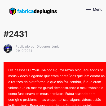
Menu
#2431
Publicado por Diogenes Junior
01/10/2024
Olá pessoal! O
YouTube
por alguma razão bloqueou todos os
meus vídeos alegando que eram conteúdos que iam contra as
diretrizes da plataforma, o que não faz sentido, já que eram
vídeos que eu mesmo gravei demonstrando o meu trabalho e
como funcionava os meus produtos. Estou atuando para
corrigir o problema, mas enquanto isso, alguns vídeos estão
indisponíveis. Peço que aguardem até que tudo esteja