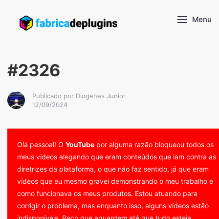
Menu
#2326
Publicado por Diogenes Junior
12/09/2024
Olá pessoal! O
YouTube
por alguma razão bloqueou todos os
meus vídeos alegando que eram conteúdos que iam contra as
diretrizes da plataforma, o que não faz sentido, já que eram
vídeos que eu mesmo gravei demonstrando o meu trabalho e
como funcionava os meus produtos. Estou atuando para
corrigir o problema, mas enquanto isso, alguns vídeos estão
indisponíveis. Peço que aguardem até que tudo esteja