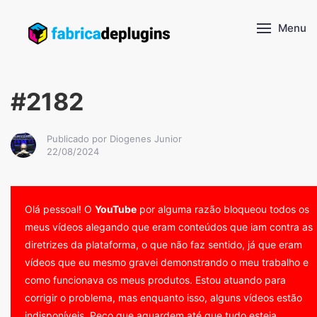
Menu
#2182
Publicado por Diogenes Junior
22/08/2024
Olá pessoal! O
YouTube
por alguma razão bloqueou todos os
meus vídeos alegando que eram conteúdos que iam contra as
diretrizes da plataforma, o que não faz sentido, já que eram
vídeos que eu mesmo gravei demonstrando o meu trabalho e
como funcionava os meus produtos. Estou atuando para
corrigir o problema, mas enquanto isso, alguns vídeos estão
indisponíveis. Peço que aguardem até que tudo esteja