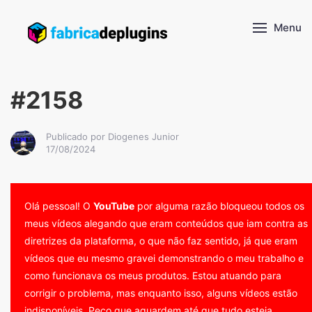
Menu
#2158
Publicado por Diogenes Junior
17/08/2024
Olá pessoal! O
YouTube
por alguma razão bloqueou todos os
meus vídeos alegando que eram conteúdos que iam contra as
diretrizes da plataforma, o que não faz sentido, já que eram
vídeos que eu mesmo gravei demonstrando o meu trabalho e
como funcionava os meus produtos. Estou atuando para
corrigir o problema, mas enquanto isso, alguns vídeos estão
indisponíveis. Peço que aguardem até que tudo esteja