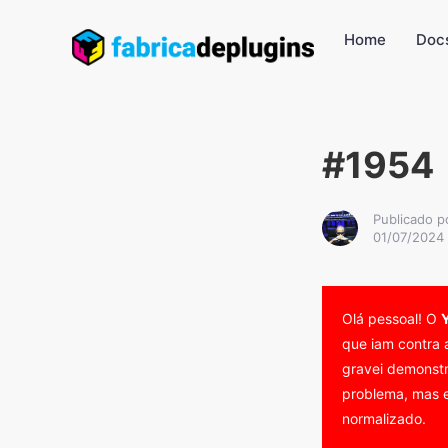
Home
Doc
#1954
Publicado p
01/07/2024
Olá pessoal! O
que iam contra 
gravei demonstr
problema, mas e
normalizado.