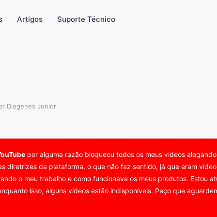
s
Artigos
Suporte Técnico
or Diogenes Junior
YouTube
por alguma razão bloqueou todos os meus vídeos alegand
as diretrizes da plataforma, o que não faz sentido, já que eram víd
ando o meu trabalho e como funcionava os meus produtos. Estou atu
nquanto isso, alguns vídeos estão indisponíveis. Peço que aguardem