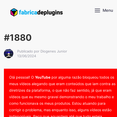
Menu
#1880
Publicado por Diogenes Junior
13/06/2024
Olá pessoal! O
YouTube
por alguma razão bloqueou todos os
meus vídeos alegando que eram conteúdos que iam contra as
diretrizes da plataforma, o que não faz sentido, já que eram
vídeos que eu mesmo gravei demonstrando o meu trabalho e
como funcionava os meus produtos. Estou atuando para
corrigir o problema, mas enquanto isso, alguns vídeos estão
indisponíveis. Peço que aguardem até que tudo esteja