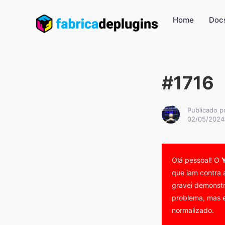
Home
Doc
#1716
Publicado p
02/05/2024
Olá pessoal! O
que iam contra 
gravei demonstr
problema, mas e
normalizado.