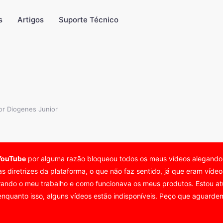
s
Artigos
Suporte Técnico
or Diogenes Junior
YouTube
por alguma razão bloqueou todos os meus vídeos alegand
as diretrizes da plataforma, o que não faz sentido, já que eram víd
ando o meu trabalho e como funcionava os meus produtos. Estou atu
nquanto isso, alguns vídeos estão indisponíveis. Peço que aguardem