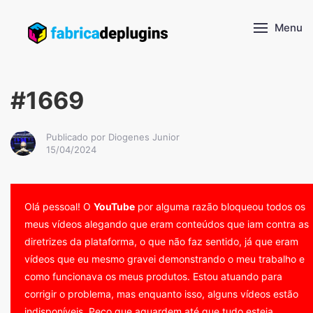
Menu
#1669
Publicado por Diogenes Junior
15/04/2024
Olá pessoal! O
YouTube
por alguma razão bloqueou todos os
meus vídeos alegando que eram conteúdos que iam contra as
diretrizes da plataforma, o que não faz sentido, já que eram
vídeos que eu mesmo gravei demonstrando o meu trabalho e
como funcionava os meus produtos. Estou atuando para
corrigir o problema, mas enquanto isso, alguns vídeos estão
indisponíveis. Peço que aguardem até que tudo esteja