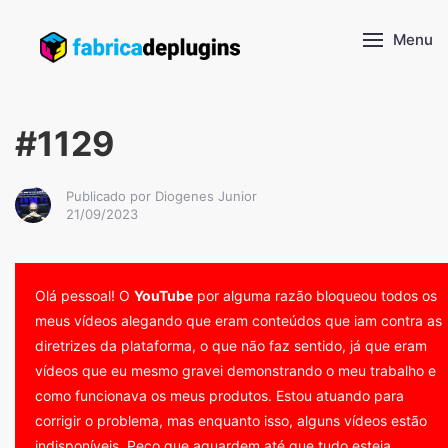
Menu
#1129
Publicado por Diogenes Junior
21/09/2023
Olá pessoal! O
YouTube
por alguma razão bloqueou todos os
meus vídeos alegando que eram conteúdos que iam contra as
diretrizes da plataforma, o que não faz sentido, já que eram
vídeos que eu mesmo gravei demonstrando o meu trabalho e
como funcionava os meus produtos. Estou atuando para
corrigir o problema, mas enquanto isso, alguns vídeos estão
indisponíveis. Peço que aguardem até que tudo esteja