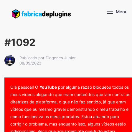
Menu
#1092
Publicado por Diogenes Junior
08/09/2023
Olá pessoal! O
YouTube
por alguma razão bloqueou todos os
meus vídeos alegando que eram conteúdos que iam contra as
diretrizes da plataforma, o que não faz sentido, já que eram
vídeos que eu mesmo gravei demonstrando o meu trabalho e
como funcionava os meus produtos. Estou atuando para
corrigir o problema, mas enquanto isso, alguns vídeos estão
indisponíveis. Peço que aguardem até que tudo esteja