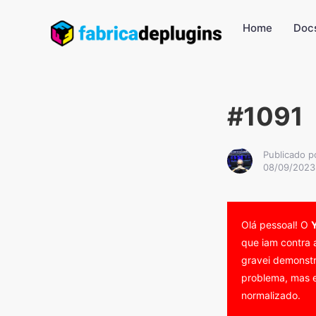
Home
Doc
#1091
Publicado p
08/09/2023
Olá pessoal! O
que iam contra 
gravei demonstr
problema, mas e
normalizado.