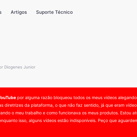
s
Artigos
Suporte Técnico
or Diogenes Junior
YouTube
por alguma razão bloqueou todos os meus vídeos alegand
as diretrizes da plataforma, o que não faz sentido, já que eram víd
ando o meu trabalho e como funcionava os meus produtos. Estou atu
nquanto isso, alguns vídeos estão indisponíveis. Peço que aguardem