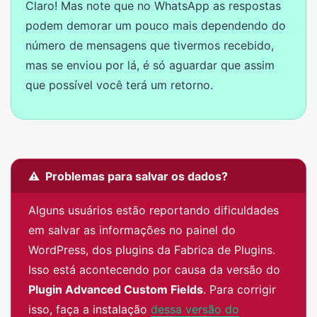
Claro! Mas note que no WhatsApp as respostas
podem demorar um pouco mais dependendo do
número de mensagens que tivermos recebido,
mas se enviou por lá, é só aguardar que assim
que possível você terá um retorno.
⚠️ Problemas para salvar os dados?
Alguns usuários estão reportando dificuldades
em salvar as informações no painel do
WordPress, dos plugins da Fabrica de Plugins.
Isso está acontecendo por causa da versão do
Plugin Advanced Custom Fields
. Para corrigir
isso, faça a instalação
dessa versão do